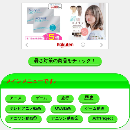
暑さ対策の商品をチェック！
メインメニューです♪
歴史
アニメ
ゲーム
旅行
テレビアニメ動画
OVA動画
ゲーム動画
アニソン動画①
アニソン動画②
東方Project