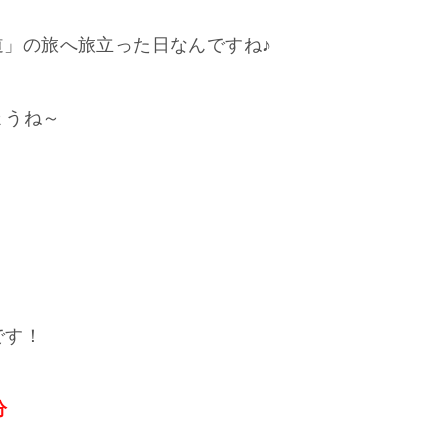
細道」の旅へ旅立った日なんですね♪
ょうね～
！
です！
分