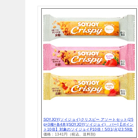
SOYJOY(ソイジョイ)クリスピー アソートセット(25
g×3種×各4本)[SOYJOY(ソイジョイ) バー]【ポイン
ト10倍】対象のソイジョイP10倍！5/31(火)23:59迄
価格：1341円（税込、送料別)