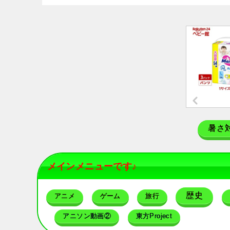
暑さ
メインメニューです♪
歴史
アニメ
ゲーム
旅行
アニソン動画②
東方Project