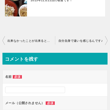
2013年11月12日の朝食です！
投
出来なかったことが出来ると嬉しいんです♪
自分自身で違いを感じるんです♪
稿
ナ
コメントを残す
ビ
ゲ
名前
必須
ー
シ
ョ
ン
メール（公開されません）
必須