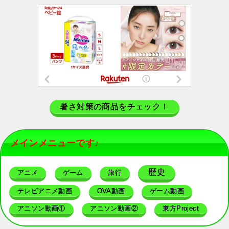
暑さ対策の商品をチェック！
メインメニューです♪
歴史
アニメ
ゲーム
旅行
テレビアニメ動画
OVA動画
ゲーム動画
アニソン動画①
アニソン動画②
東方Project