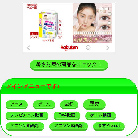
暑さ対策の商品をチェック！
メインメニューです♪
歴史
アニメ
ゲーム
旅行
テレビアニメ動画
OVA動画
ゲーム動画
アニソン動画①
アニソン動画②
東方Project