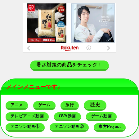
暑さ対策の商品をチェック！
メインメニューです♪
歴史
アニメ
ゲーム
旅行
テレビアニメ動画
OVA動画
ゲーム動画
アニソン動画①
アニソン動画②
東方Project