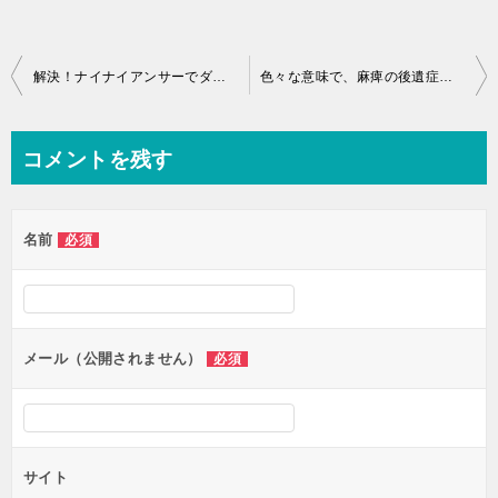
投
解決！ナイナイアンサーでダイエット企画をやってましたね♪
色々な意味で、麻痺の後遺症に慣れるということは大切なんです！
稿
ナ
コメントを残す
ビ
ゲ
名前
必須
ー
シ
ョ
ン
メール（公開されません）
必須
サイト