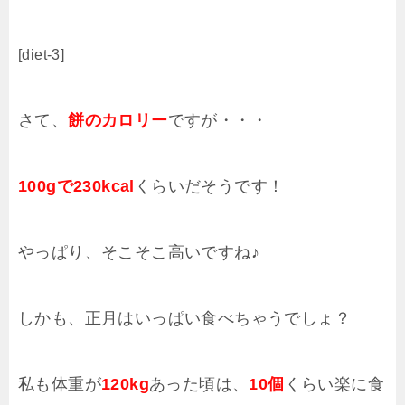
[diet-3]
さて、
餅のカロリー
ですが・・・
100gで230kcal
くらいだそうです！
やっぱり、そこそこ高いですね♪
しかも、正月はいっぱい食べちゃうでしょ？
私も体重が
120kg
あった頃は、
10個
くらい楽に食