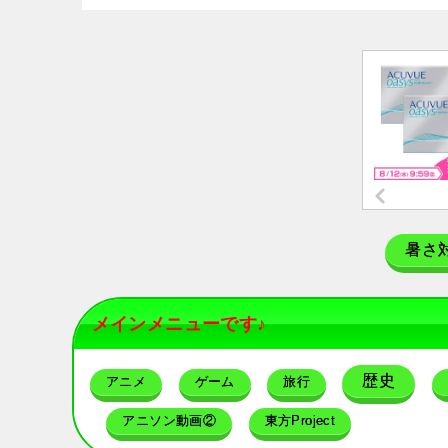
暑さ
メインメニューです♪
歴史
アニメ
ゲーム
旅行
アニソン動画②
東方Project