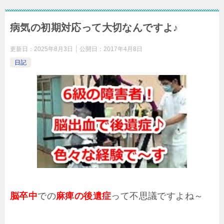
病気の初期対応って大切なんですよ♪
更新日：
2025年8月3日
公開日：
2017年4月8日
日記
脳卒中
での
麻痺の後遺症
って不思議ですよね～