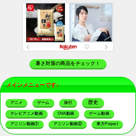
暑さ対策の商品をチェック！
メインメニューです♪
歴史
アニメ
ゲーム
旅行
テレビアニメ動画
OVA動画
ゲーム動画
アニソン動画①
アニソン動画②
東方Project