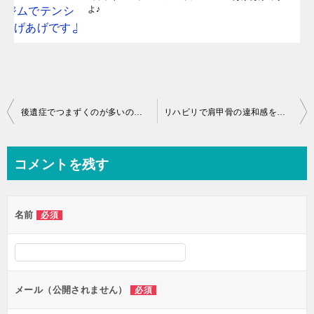
よ♪
投
後遺症でつまずくのが多いのは当然だと認識してます！
リハビリで肩甲骨の違和感を感じちゃった♪
稿
ナ
コメントを残す
ビ
ゲ
名前
必須
ー
シ
ョ
ン
メール（公開されません）
必須