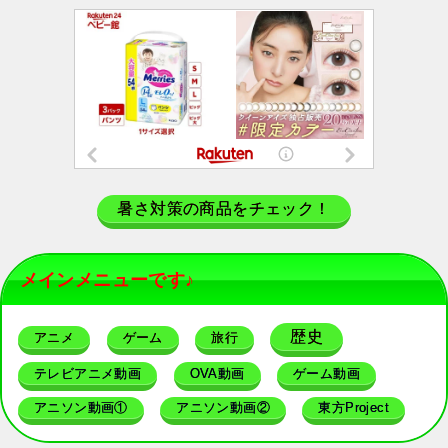
暑さ対策の商品をチェック！
メインメニューです♪
歴史
アニメ
ゲーム
旅行
テレビアニメ動画
OVA動画
ゲーム動画
アニソン動画①
アニソン動画②
東方Project