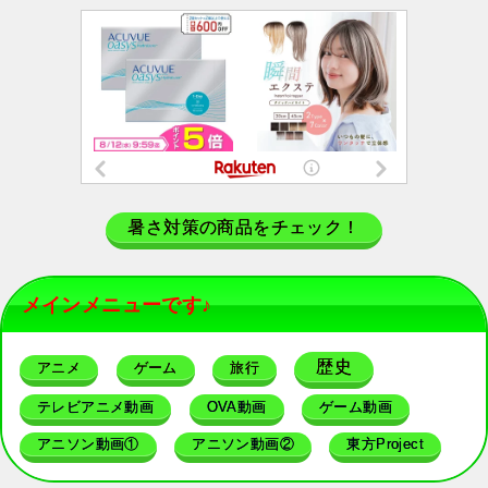
暑さ対策の商品をチェック！
メインメニューです♪
歴史
アニメ
ゲーム
旅行
テレビアニメ動画
OVA動画
ゲーム動画
アニソン動画①
アニソン動画②
東方Project