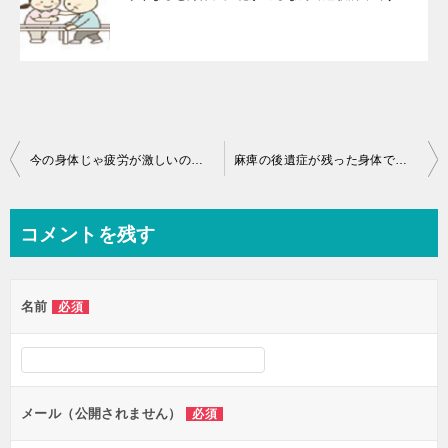
投
今の身体じゃ疲労が激しいのは当然なんです♪
麻痺の後遺症が残った身体での生活に慣れちゃっている♪
稿
ナ
コメントを残す
ビ
ゲ
名前
必須
ー
シ
ョ
ン
メール（公開されません）
必須