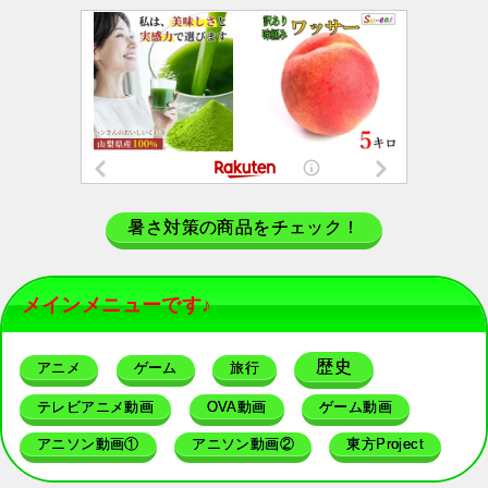
暑さ対策の商品をチェック！
メインメニューです♪
歴史
アニメ
ゲーム
旅行
テレビアニメ動画
OVA動画
ゲーム動画
アニソン動画①
アニソン動画②
東方Project