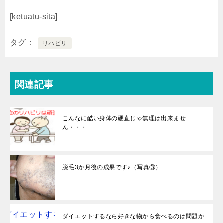
[ketuatu-sita]
タグ
リハビリ
関連記事
こんなに酷い身体の硬直じゃ無理は出来ませ
ん・・・
脱毛3か月後の成果です♪（写真③）
ダイエットするなら好きな物から食べるのは問題か