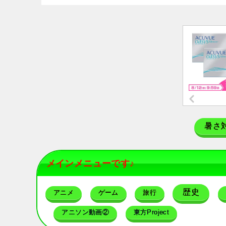
暑さ
メインメニューです♪
歴史
アニメ
ゲーム
旅行
アニソン動画②
東方Project