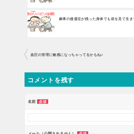
麻痺の後遺症が残った身体でも前を見て生き
投
血圧の管理に敏感になっちゃってるかもね♪
稿
ナ
コメントを残す
ビ
ゲ
ー
名前
必須
シ
ョ
ン
メール（公開されません）
必須