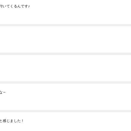
付いてくるんです♪
な～
と感じました！