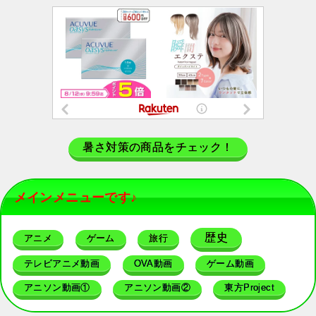
暑さ対策の商品をチェック！
メインメニューです♪
歴史
アニメ
ゲーム
旅行
テレビアニメ動画
OVA動画
ゲーム動画
アニソン動画①
アニソン動画②
東方Project