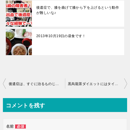
後遺症で、膝を曲げて膝から下を上げるという動作
が難しいな♪
2013年10月19日の昼食です！
投
後遺症は、すぐに治るものじゃないんです！
黒烏龍茶ダイエットにはタイミングがあるんですね♪
稿
ナ
コメントを残す
ビ
ゲ
名前
必須
ー