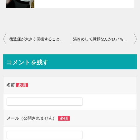
投
後遺症が大きく回復することを期待するよりもやることがあるからね♪
湯冷めして風邪なんかひいちゃダメですよ♪
稿
ナ
コメントを残す
ビ
ゲ
名前
必須
ー
シ
ョ
ン
メール（公開されません）
必須