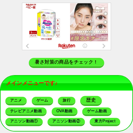
暑さ対策の商品をチェック！
メインメニューです♪
歴史
アニメ
ゲーム
旅行
テレビアニメ動画
OVA動画
ゲーム動画
アニソン動画①
アニソン動画②
東方Project