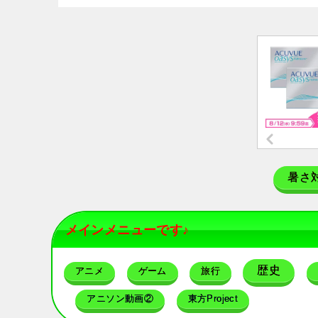
暑さ
メインメニューです♪
歴史
アニメ
ゲーム
旅行
アニソン動画②
東方Project