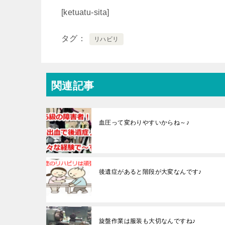
[ketuatu-sita]
タグ
リハビリ
関連記事
血圧って変わりやすいからね～♪
後遺症があると階段が大変なんです♪
旋盤作業は服装も大切なんですね♪