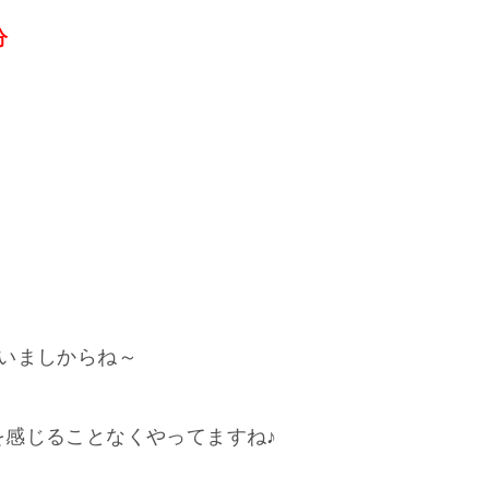
分
！
いましからね～
を感じることなくやってますね♪