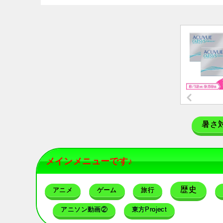
暑さ
メインメニューです♪
歴史
アニメ
ゲーム
旅行
アニソン動画②
東方Project