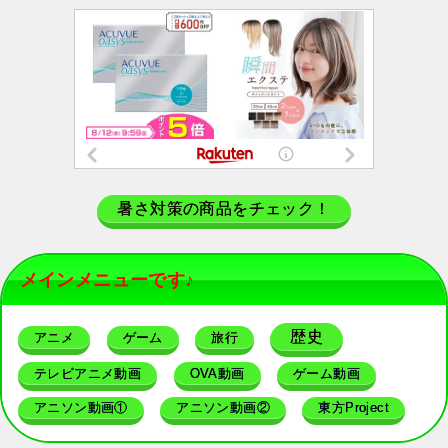
暑さ対策の商品をチェック！
メインメニューです♪
歴史
アニメ
ゲーム
旅行
テレビアニメ動画
OVA動画
ゲーム動画
アニソン動画①
アニソン動画②
東方Project