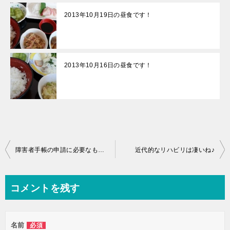
2013年10月19日の昼食です！
2013年10月16日の昼食です！
投
障害者手帳の申請に必要なものは何？
近代的なリハビリは凄いね♪
稿
ナ
コメントを残す
ビ
ゲ
名前
必須