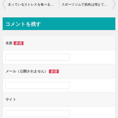
投
太っているストレスを食べることで解消・・・
スポーツジムで筋肉は増えているんですが・・・
稿
ナ
コメントを残す
ビ
ゲ
名前
必須
ー
シ
ョ
ン
メール（公開されません）
必須
サイト