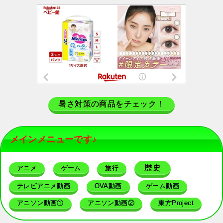
暑さ対策の商品をチェック！
メインメニューです♪
歴史
アニメ
ゲーム
旅行
テレビアニメ動画
OVA動画
ゲーム動画
アニソン動画①
アニソン動画②
東方Project