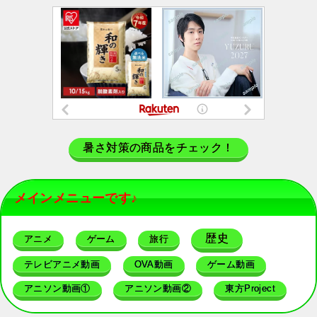
暑さ対策の商品をチェック！
メインメニューです♪
歴史
アニメ
ゲーム
旅行
テレビアニメ動画
OVA動画
ゲーム動画
アニソン動画①
アニソン動画②
東方Project