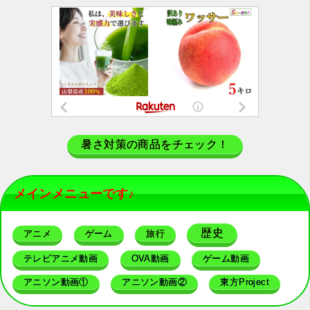
暑さ対策の商品をチェック！
メインメニューです♪
歴史
アニメ
ゲーム
旅行
テレビアニメ動画
OVA動画
ゲーム動画
アニソン動画①
アニソン動画②
東方Project