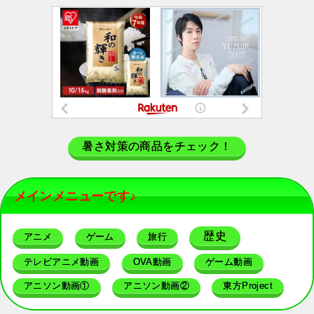
暑さ対策の商品をチェック！
メインメニューです♪
歴史
アニメ
ゲーム
旅行
テレビアニメ動画
OVA動画
ゲーム動画
アニソン動画①
アニソン動画②
東方Project