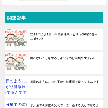
関連記事
2013年11月1日 作業療法リハビリ（09時50分～
10時50分）
慣れないことをするとキツイのは当然ですよね♪
毎日のように、ぶら下がり健康器を使ってるんです
♪
水分量での体重の変化で一喜一憂する人って居るよ