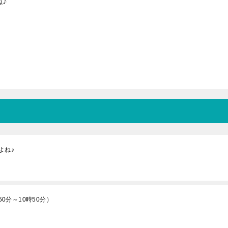
♪
よね♪
50分～10時50分）