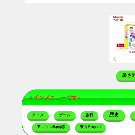
暑さ
メインメニューです♪
歴史
アニメ
ゲーム
旅行
アニソン動画②
東方Project