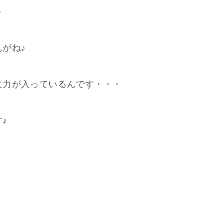
～
がね♪
に力が入っているんです・・・
♪