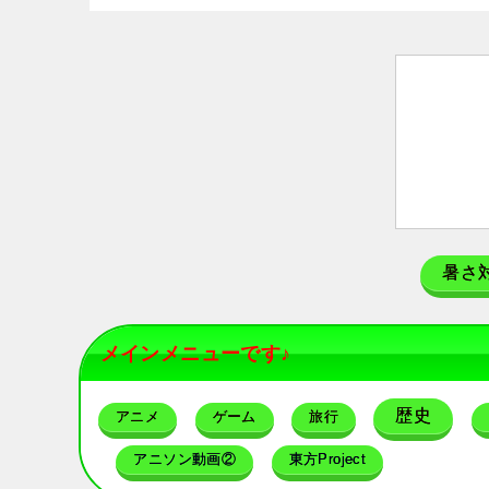
暑さ
メインメニューです♪
歴史
アニメ
ゲーム
旅行
アニソン動画②
東方Project