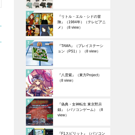
『リトル・エル・シドの冒
険』（1984年）（テレビアニ
メ）
（8 view）
『TAMA』（プレイステーシ
ョン（PS1））
（8 view）
『八雲紫』（東方Project）
（8 view）
『偽典・女神転生 東京黙示
録』（パソコンゲーム）
（8
view）
『F1スピリット』（パソコン