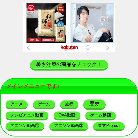
暑さ対策の商品をチェック！
メインメニューです♪
歴史
アニメ
ゲーム
旅行
テレビアニメ動画
OVA動画
ゲーム動画
アニソン動画①
アニソン動画②
東方Project