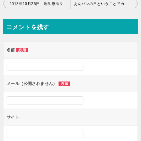
投
2013年10月26日 理学療法リハビリ（15時00分～16時00分）
あんパンの日ということでカロリーを考えましょう♪
稿
ナ
コメントを残す
ビ
ゲ
名前
必須
ー
シ
ョ
ン
メール（公開されません）
必須
サイト