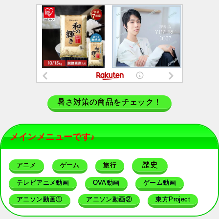
暑さ対策の商品をチェック！
メインメニューです♪
歴史
アニメ
ゲーム
旅行
テレビアニメ動画
OVA動画
ゲーム動画
アニソン動画①
アニソン動画②
東方Project