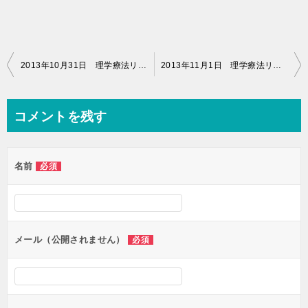
投
2013年10月31日 理学療法リハビリ（15時00分～16時00分）
2013年11月1日 理学療法リハビリ（10時50分～11時50分）
稿
ナ
コメントを残す
ビ
ゲ
名前
必須
ー
シ
ョ
ン
メール（公開されません）
必須