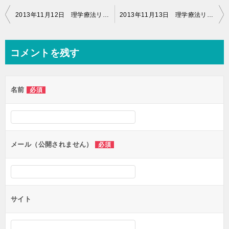
投
2013年11月12日 理学療法リハビリ（15時00分～16時00分）
2013年11月13日 理学療法リハビリ（10時50分～11時50分）
稿
ナ
コメントを残す
ビ
ゲ
名前
必須
ー
シ
ョ
ン
メール（公開されません）
必須
サイト