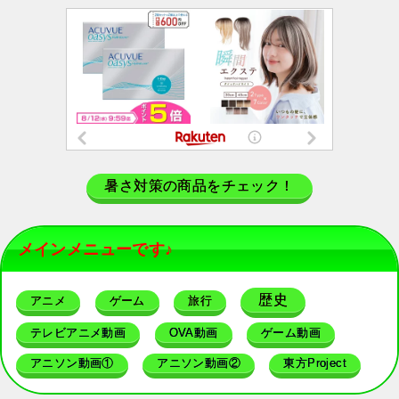
暑さ対策の商品をチェック！
メインメニューです♪
歴史
アニメ
ゲーム
旅行
テレビアニメ動画
OVA動画
ゲーム動画
アニソン動画①
アニソン動画②
東方Project