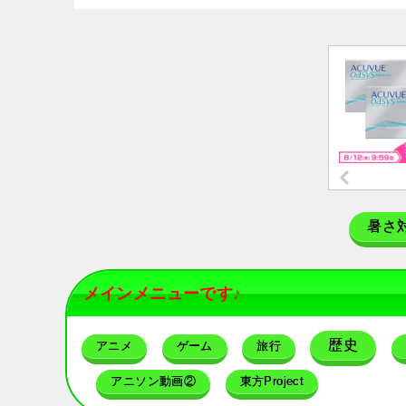
暑さ
メインメニューです♪
歴史
アニメ
ゲーム
旅行
アニソン動画②
東方Project