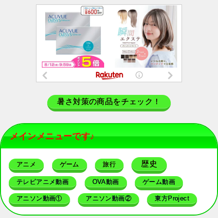
暑さ対策の商品をチェック！
メインメニューです♪
歴史
アニメ
ゲーム
旅行
テレビアニメ動画
OVA動画
ゲーム動画
アニソン動画①
アニソン動画②
東方Project