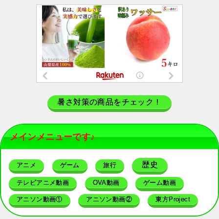
暑さ対策の商品をチェック！
メインメニューです♪
歴史
アニメ
ゲーム
旅行
テレビアニメ動画
OVA動画
ゲーム動画
アニソン動画①
アニソン動画②
東方Project