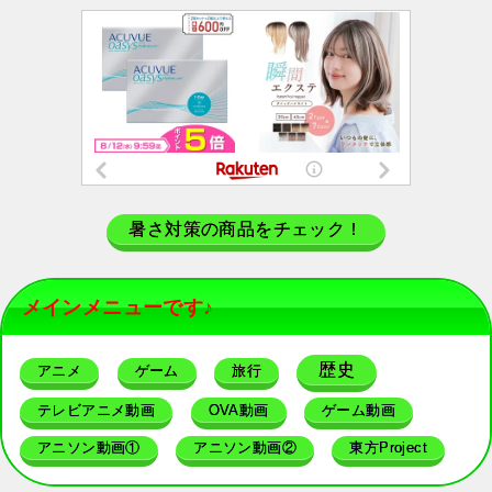
暑さ対策の商品をチェック！
メインメニューです♪
歴史
アニメ
ゲーム
旅行
テレビアニメ動画
OVA動画
ゲーム動画
アニソン動画①
アニソン動画②
東方Project