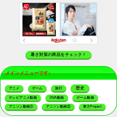
暑さ対策の商品をチェック！
メインメニューです♪
歴史
アニメ
ゲーム
旅行
テレビアニメ動画
OVA動画
ゲーム動画
アニソン動画①
アニソン動画②
東方Project