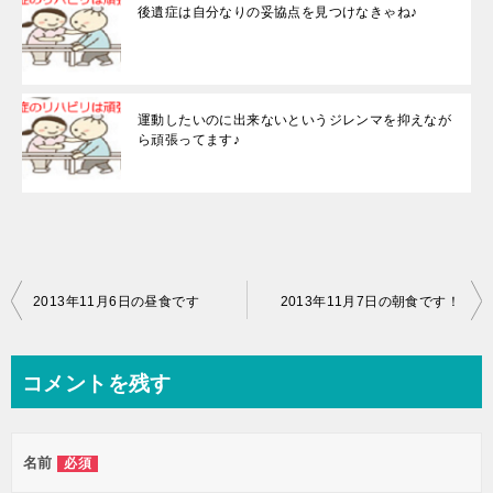
後遺症は自分なりの妥協点を見つけなきゃね♪
運動したいのに出来ないというジレンマを抑えなが
ら頑張ってます♪
投
2013年11月6日の昼食です
2013年11月7日の朝食です！
稿
ナ
コメントを残す
ビ
ゲ
名前
必須
ー