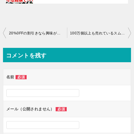
投
20%0FFの割引きなら興味があるよね♪
100万個以上も売れているスムージーって凄いですね♪
稿
ナ
コメントを残す
ビ
ゲ
名前
必須
ー
シ
ョ
ン
メール（公開されません）
必須