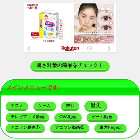
暑さ対策の商品をチェック！
メインメニューです♪
歴史
アニメ
ゲーム
旅行
テレビアニメ動画
OVA動画
ゲーム動画
アニソン動画①
アニソン動画②
東方Project