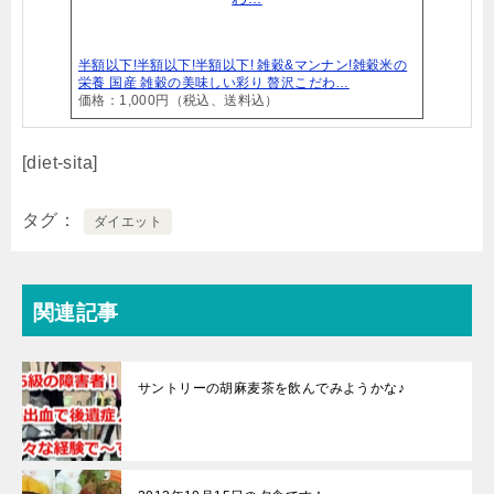
半額以下!半額以下!半額以下! 雑穀&マンナン!雑穀米の
栄養 国産 雑穀の美味しい彩り 贅沢こだわ…
価格：1,000円（税込、送料込）
[diet-sita]
タグ
ダイエット
関連記事
サントリーの胡麻麦茶を飲んでみようかな♪