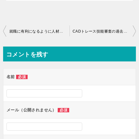
投
就職に有利になるように人材情報とジョブカードを入力しました♪
CADトレース技能審査の過去問題をやりまくっています♪
稿
ナ
コメントを残す
ビ
ゲ
名前
必須
ー
シ
ョ
ン
メール（公開されません）
必須