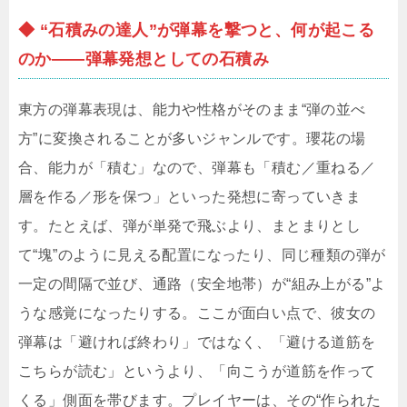
◆ “石積みの達人”が弾幕を撃つと、何が起こる
のか——弾幕発想としての石積み
東方の弾幕表現は、能力や性格がそのまま“弾の並べ
方”に変換されることが多いジャンルです。瓔花の場
合、能力が「積む」なので、弾幕も「積む／重ねる／
層を作る／形を保つ」といった発想に寄っていきま
す。たとえば、弾が単発で飛ぶより、まとまりとし
て“塊”のように見える配置になったり、同じ種類の弾が
一定の間隔で並び、通路（安全地帯）が“組み上がる”よ
うな感覚になったりする。ここが面白い点で、彼女の
弾幕は「避ければ終わり」ではなく、「避ける道筋を
こちらが読む」というより、「向こうが道筋を作って
くる」側面を帯びます。プレイヤーは、その“作られた