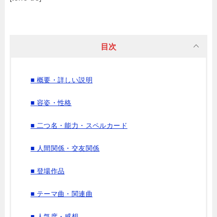
目次
■ 概要・詳しい説明
■ 容姿・性格
■ 二つ名・能力・スペルカード
■ 人間関係・交友関係
■ 登場作品
■ テーマ曲・関連曲
■ 人気度・感想