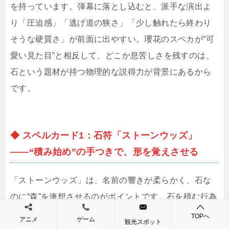
を持っています。弾幕に落とし込むと、派手な演出よ
り「圧迫感」「逃げ道の狭さ」「少し触れたら終わり
そうな硬質さ」が前面に出やすい。瓔花のスペカが“可
愛い見た目”と相反して、どこか息苦しさを残すのは、
石という題材が持つ物理的な説得力が背景にあるから
です。
◆ スペルカード1：石符「ストーンウッズ」
——“積み始め”の手つきで、形を覚えさせる
「ストーンウッズ」は、名前の響きが柔らかく、石な
のに“森”を連想させるのがポイントです。石を積む行為
は無機質ですが、積み上げた石が林のように立ち並ぶ
TOPへ
アニメ
ゲーム
観光スポット