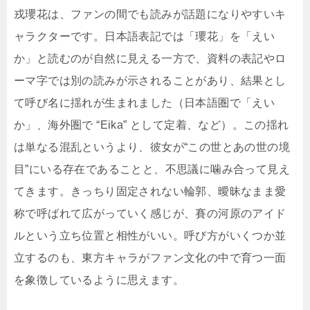
戎瓔花は、ファンの間でも読みが話題になりやすいキ
ャラクターです。日本語表記では「瓔花」を「えい
か」と読むのが自然に見える一方で、資料の表記やロ
ーマ字では別の読みが示されることがあり、結果とし
て呼び名に揺れが生まれました（日本語圏で「えい
か」、海外圏で “Eika” として定着、など）。この揺れ
は単なる混乱というより、彼女が“この世とあの世の境
目”にいる存在であることと、不思議に噛み合って見え
てきます。きっちり固定されない輪郭、曖昧なまま愛
称で呼ばれて広がっていく感じが、賽の河原のアイド
ルという立ち位置と相性がいい。呼び方がいくつか並
立するのも、東方キャラがファン文化の中で育つ一面
を象徴しているように思えます。