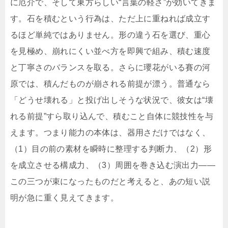
に厄介で、そして東方らしい“言葉の軽さ”が効いてきま
す。石を積むという行為は、ただ上に重ねれば成立す
るほど単純ではありません。形の違う石を選び、重心
を見極め、崩れにくい並べ方を即興で組み、積む速度
と丁寧さのバランスを取る。さらに瓔花がいる賽の河
原では、積んだものが崩される前提が漂う。普通なら
「どうせ壊れる」と投げ出しそうな状況で、彼女は“壊
れる前提”すら取り込んで、積むこと自体に競技性を与
えます。つまり能力の本体は、器用さだけではなく、
（1）目の前の素材を瞬時に整理する判断力、（2）形
を成立させる構成力、（3）周囲を巻き込む演出力――
この三つが束になったものだと考えると、あの短い説
明が急に重く見えてきます。