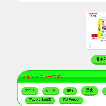
暑さ
メインメニューです♪
歴史
アニメ
ゲーム
旅行
アニソン動画②
東方Project