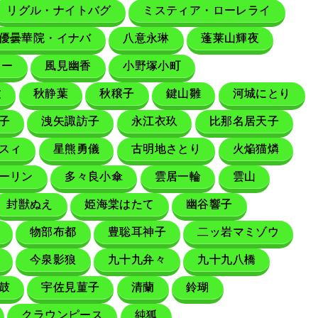
リグル・ナイトバグ
ミスティア・ローレライ
優曇華院・イナバ
八意永琳
蓬莱山輝夜
リー
風見幽香
小野塚小町
文
秋静葉
秋穣子
鍵山雛
河城にとり
子
洩矢諏訪子
永江衣玖
比那名居天子
スィ
星熊勇儀
古明地さとり
火焔猫燐
ーリン
多々良小傘
雲居一輪
雲山
封獣ぬえ
姫海棠はたて
幽谷響子
物部布都
豊聡耳神子
二ッ岩マミゾウ
今泉影狼
九十九弁々
九十九八橋
鼓
宇佐見菫子
清蘭
鈴瑚
クラウンピース
純狐