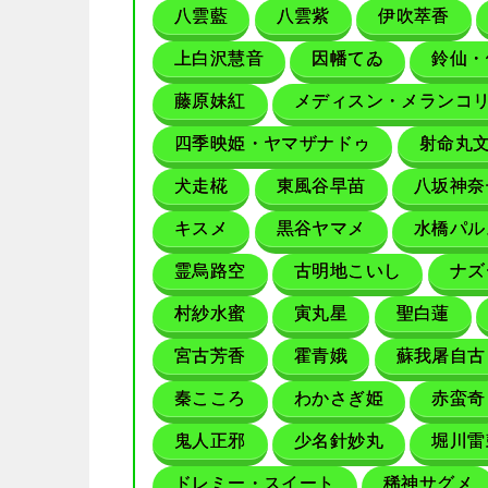
八雲藍
八雲紫
伊吹萃香
上白沢慧音
因幡てゐ
鈴仙・
藤原妹紅
メディスン・メランコ
四季映姫・ヤマザナドゥ
射命丸
犬走椛
東風谷早苗
八坂神奈
キスメ
黒谷ヤマメ
水橋パル
霊烏路空
古明地こいし
ナズ
村紗水蜜
寅丸星
聖白蓮
宮古芳香
霍青娥
蘇我屠自古
秦こころ
わかさぎ姫
赤蛮奇
鬼人正邪
少名針妙丸
堀川雷
ドレミー・スイート
稀神サグメ