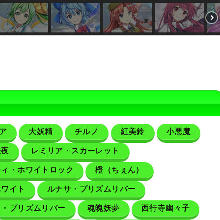
ア
大妖精
チルノ
紅美鈴
小悪魔
咲夜
レミリア・スカーレット
ティ・ホワイトロック
橙（ちぇん）
ホワイト
ルナサ・プリズムリバー
カ・プリズムリバー
魂魄妖夢
西行寺幽々子