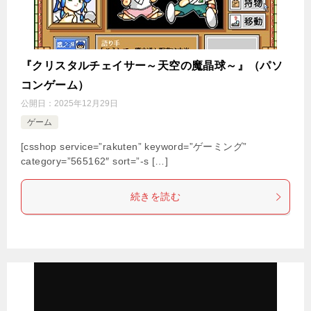
『クリスタルチェイサー～天空の魔晶球～』（パソ
コンゲーム）
公開日：
2025年12月29日
ゲーム
[csshop service=”rakuten” keyword=”ゲーミング”
category=”565162″ sort=”-s […]
続きを読む