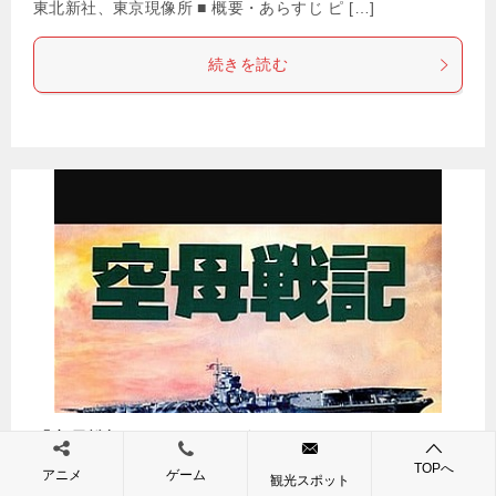
東北新社、東京現像所 ■ 概要・あらすじ ピ […]
続きを読む
『空母戦記』（パソコンゲーム）
TOPへ
公開日：
2025年12月29日
アニメ
ゲーム
観光スポット