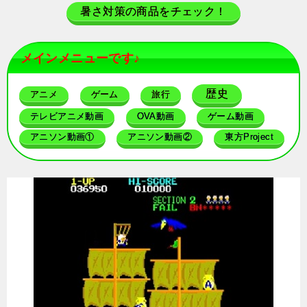
暑さ対策の商品をチェック！
メインメニューです♪
歴史
アニメ
ゲーム
旅行
テレビアニメ動画
OVA動画
ゲーム動画
アニソン動画①
アニソン動画②
東方Project