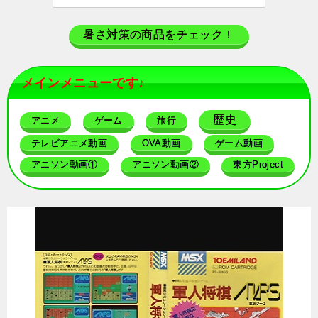
暑さ対策の商品をチェック！
メインメニューです♪
歴史
アニメ
ゲーム
旅行
テレビアニメ動画
OVA動画
ゲーム動画
アニソン動画①
アニソン動画②
東方Project