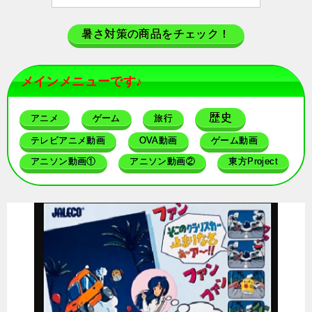
暑さ対策の商品をチェック！
メインメニューです♪
歴史
アニメ
ゲーム
旅行
テレビアニメ動画
OVA動画
ゲーム動画
アニソン動画①
アニソン動画②
東方Project