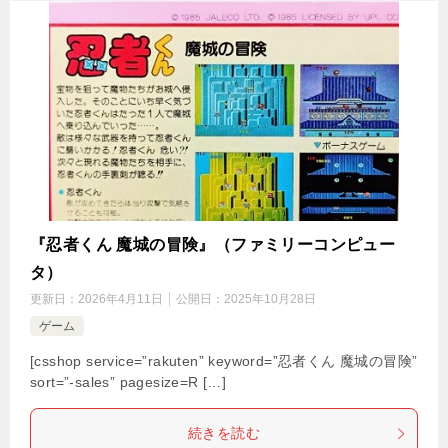
『忍者くん 魔城の冒険』（ファミリーコンピュー
タ）
更新日：
2026年4月11日
公開日：
2025年10月28日
ゲーム
[csshop service=”rakuten” keyword=”忍者くん 魔城の冒険”
sort=”-sales” pagesize=R […]
続きを読む