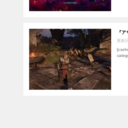
『ア
更新
[css
categ