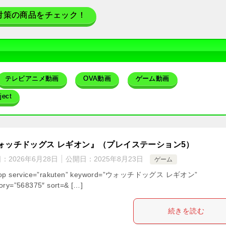
対策の商品をチェック！
テレビアニメ動画
OVA動画
ゲーム動画
ect
ォッチドッグス レギオン』（プレイステーション5）
日：
2026年6月28日
公開日：
2025年8月23日
ゲーム
hop service=”rakuten” keyword=”ウォッチドッグス レギオン”
ory=”568375″ sort=& […]
続きを読む