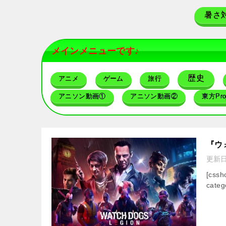
暑さ
メインメニューです♪
歴史
アニメ
ゲーム
旅行
アニソン動画①
アニソン動画②
東方Proj
『ウ
更新
[css
categ