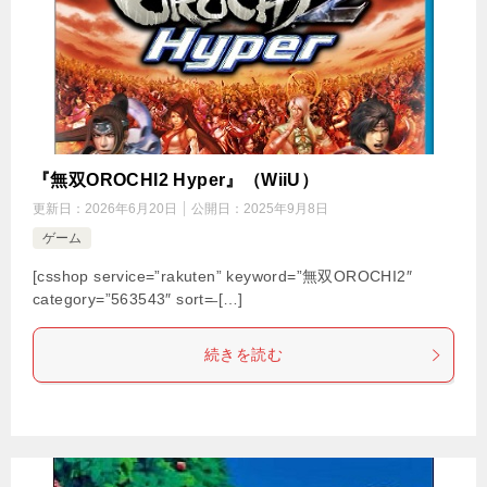
『無双OROCHI2 Hyper』（WiiU）
更新日：
2026年6月20日
公開日：
2025年9月8日
ゲーム
[csshop service=”rakuten” keyword=”無双OROCHI2″
category=”563543″ sort=̶ […]
続きを読む