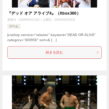
『デッド オア アライブ4』（Xbox360）
更新日：
2026年6月13日
公開日：
2025年9月26日
ゲーム
[csshop service=”rakuten” keyword=”DEAD OR ALIVE”
category=”300955″ sort=& […]
続きを読む