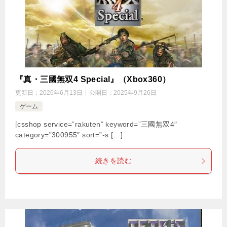
『真・三國無双4 Special』（Xbox360）
更新日：
2026年6月13日
公開日：
2025年9月26日
ゲーム
[csshop service=”rakuten” keyword=”三國無双4″
category=”300955″ sort=”-s […]
続きを読む