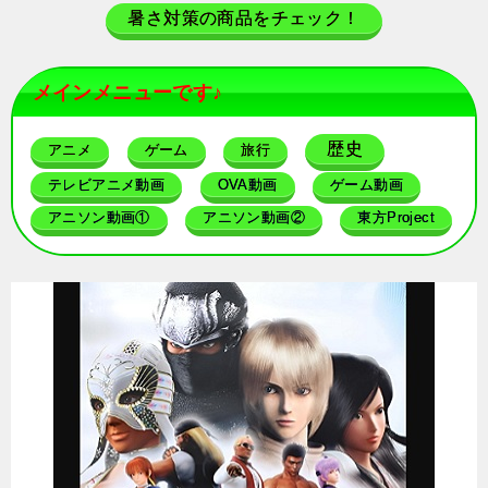
暑さ対策の商品をチェック！
メインメニューです♪
歴史
アニメ
ゲーム
旅行
テレビアニメ動画
OVA動画
ゲーム動画
アニソン動画①
アニソン動画②
東方Project