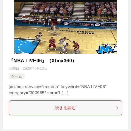
『NBA LIVE06』（Xbox360）
公開日：
2026年6月13日
ゲーム
[csshop service=”rakuten” keyword=”NBA LIVE06″
category=”300955″ sort=R […]
続きを読む