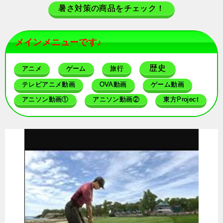
暑さ対策の商品をチェック！
メインメニューです♪
歴史
アニメ
ゲーム
旅行
テレビアニメ動画
OVA動画
ゲーム動画
アニソン動画①
アニソン動画②
東方Project