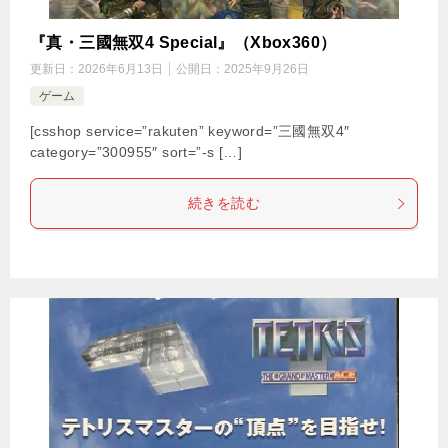
『真・三國無双4 Special』（Xbox360）
更新日：
2026年6月13日
公開日：
2025年9月26日
ゲーム
[csshop service=”rakuten” keyword=”三國無双4″
category=”300955″ sort=”-s […]
続きを読む