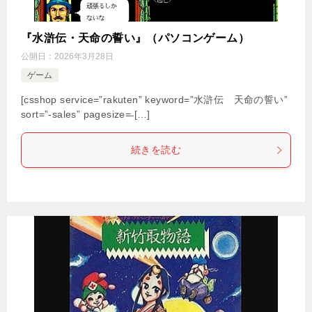
『水滸伝・天命の誓い』（パソコンゲーム）
公開日：
2026年3月28日
ゲーム
[csshop service=”rakuten” keyword=”水滸伝 天命の誓い”
sort=”-sales” pagesize=̶ […]
続きを読む