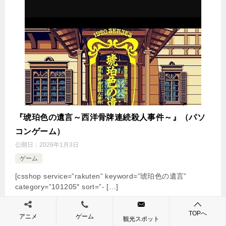
『琥珀色の遺言～西洋骨牌連続殺人事件～』（パソ
コンゲーム）
公開日：
2026年1月3日
ゲーム
[csshop service=”rakuten” keyword=”琥珀色の遺言”
category=”101205″ sort=”- […]
続きを読む
TOPへ
アニメ
ゲーム
観光スポット