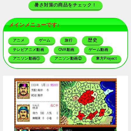
暑さ対策の商品をチェック！
メインメニューです♪
歴史
アニメ
ゲーム
旅行
テレビアニメ動画
OVA動画
ゲーム動画
アニソン動画①
アニソン動画②
東方Project