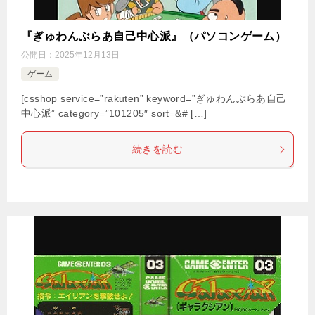
『ぎゅわんぶらあ自己中心派』（パソコンゲーム）
公開日：
2025年12月13日
ゲーム
[csshop service=”rakuten” keyword=”ぎゅわんぶらあ自己
中心派” category=”101205″ sort=&# […]
続きを読む