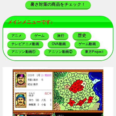
暑さ対策の商品をチェック！
メインメニューです♪
歴史
アニメ
ゲーム
旅行
テレビアニメ動画
OVA動画
ゲーム動画
アニソン動画①
アニソン動画②
東方Project