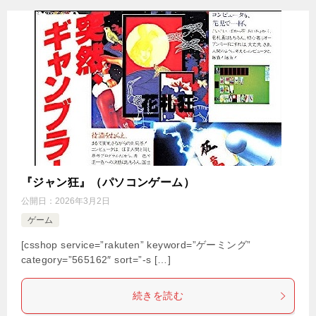
『ジャン狂』（パソコンゲーム）
公開日：
2026年3月2日
ゲーム
[csshop service=”rakuten” keyword=”ゲーミング”
category=”565162″ sort=”-s […]
続きを読む