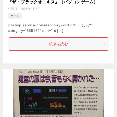
『ザ・ブラックオニキス』（パソコンゲーム）
公開日：
2026年1月6日
ゲーム
[csshop service=”rakuten” keyword=”ゲーミング”
category=”565162″ sort=”-s […]
続きを読む