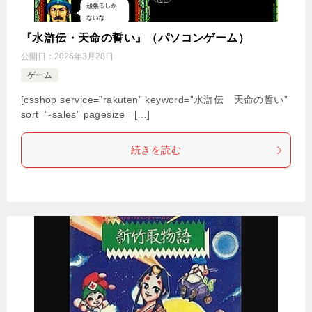
『水滸伝・天命の誓い』（パソコンゲーム）
公開日：
2026年3月28日
ゲーム
[csshop service=”rakuten” keyword=”水滸伝 天命の誓い”
sort=”-sales” pagesize=̶ […]
続きを読む