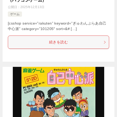
（パソコンゲーム）
公開日：
2025年12月13日
ゲーム
[csshop service=”rakuten” keyword=”ぎゅわんぶらあ自己
中心派” category=”101205″ sort=&# […]
続きを読む