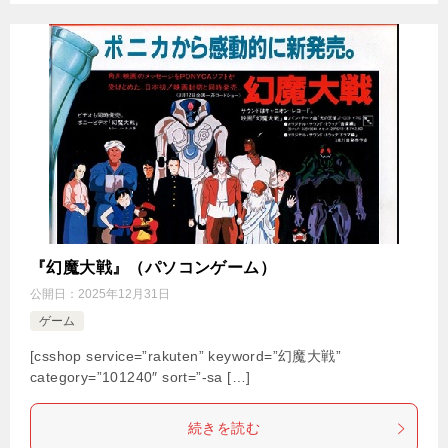
『幻魔大戦』（パソコンゲーム）
公開日：
2025年12月31日
ゲーム
[csshop service=”rakuten” keyword=”幻魔大戦”
category=”101240″ sort=”-sa […]
続きを読む