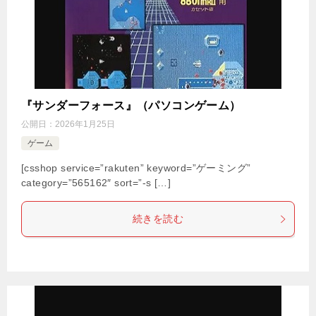
『サンダーフォース』（パソコンゲーム）
公開日：
2026年1月25日
ゲーム
[csshop service=”rakuten” keyword=”ゲーミング”
category=”565162″ sort=”-s […]
続きを読む